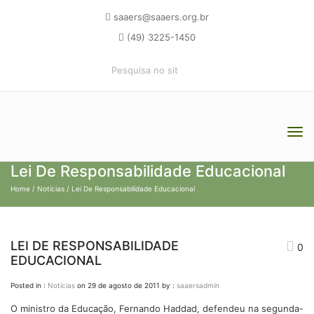
saaers@saaers.org.br
(49) 3225-1450
Lei De Responsabilidade Educacional
Home
/
Notícias
/ Lei De Responsabilidade Educacional
LEI DE RESPONSABILIDADE
0
EDUCACIONAL
Posted in :
Notícias
on
29 de agosto de 2011
by :
saaersadmin
O ministro da Educação, Fernando Haddad, defendeu na segunda-