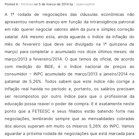
Posted in :
Notícias
on
5 de março de 2014
by :
saaersadmin
A 1ª rodada de negociações das cláusulas econômicas não
apresentou nenhum avanço em função da intransigência patronal
em não querer negociar valores além da pura e simples correção
salarial. Até mesmo esta, ainda aguarda o índice da inflação do
mês de fevereiro (que deve ser divulgado na 1ª quinzena de
março) para completar o acumulado nos doze últimos meses: de
março/2013 a fevereiro/2014. O que temos de oficial, de acordo
com medição do IBGE, é o índice nacional de preços ao
consumidor – INPC acumulado de março/2013 a janeiro/2014 no
patamar de 5,26%. Todos sabem que este índice não corrige a
inflação real havida no período e, portanto, os salários precisam
ser recompostos por outro índice para que o profissional da
educação possa reaver o poder de compra. E é exatamente neste
ponto que a FETEESC e seus filiados estão batendo forte nas
negociações, lembrando sempre que as mensalidades cobradas
dos alunos superam em muito os míseros 5,26% do INPC. Vamos
aguardar a próxima rodada de negociações que está marcada para