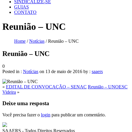
SINDICALIZE-SE
GUIAS
CONTATO
Reunião – UNC
Home
/
Notícias
/ Reunião – UNC
Reunião – UNC
0
Posted in :
Notícias
on
13 de maio de 2016
by :
saaers
«
EDITAL DE CONVOCAÇÃO – SENAC
Reunião – UNOESC
Videira
»
Deixe uma resposta
Você precisa fazer o
login
para publicar um comentário.
SAAERS - Todos Direitos Reservados