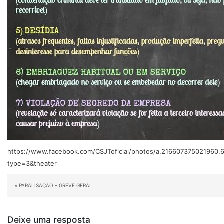
https://www.facebook.com/CSJToficial/photos/a.216607375021960
type=3&theater
«
PARALISAÇÃO – GREVE GERAL
Deixe uma resposta