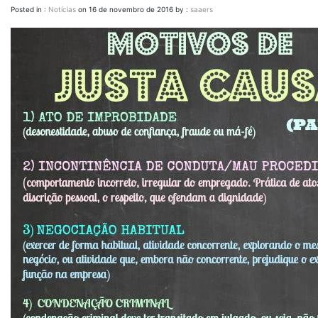
Posted in :
Notícias
on
16 de novembro de 2016
by :
saaers