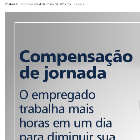
Posted in :
Notícias
on
4 de maio de 2017
by :
saaers