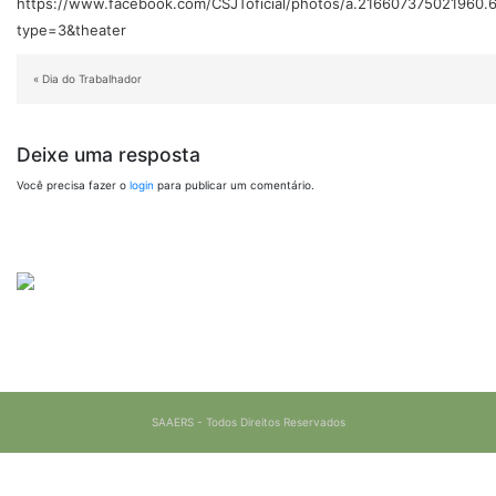
https://www.facebook.com/CSJToficial/photos/a.216607375021960
type=3&theater
«
Dia do Trabalhador
Deixe uma resposta
Você precisa fazer o
login
para publicar um comentário.
SAAERS - Todos Direitos Reservados