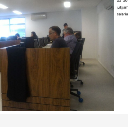
da au
julga
salari