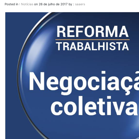
Posted in :
Notícias
on
26 de julho de 2017
by :
saaers